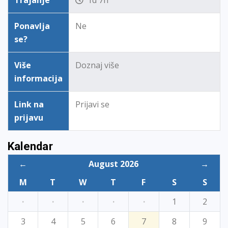
Trajanje
1d 7h
Ponavlja
Ne
se?
Više
Doznaj više
informacija
Link na
Prijavi se
prijavu
Kalendar
←
August 2026
→
M
T
W
T
F
S
S
·
·
·
·
·
1
2
3
4
5
6
7
8
9