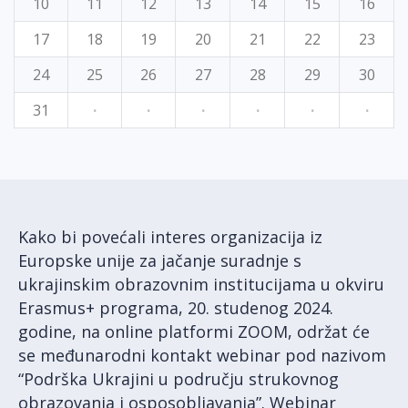
10
11
12
13
14
15
16
17
18
19
20
21
22
23
24
25
26
27
28
29
30
31
·
·
·
·
·
·
Kako bi povećali interes organizacija iz
Europske unije za jačanje suradnje s
ukrajinskim obrazovnim institucijama u okviru
Erasmus+ programa, 20. studenog 2024.
godine, na online platformi ZOOM, održat će
se međunarodni kontakt webinar pod nazivom
“Podrška Ukrajini u području strukovnog
obrazovanja i osposobljavanja”. Webinar