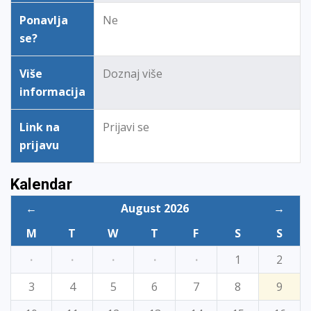
Ponavlja
Ne
se?
Više
Doznaj više
informacija
Link na
Prijavi se
prijavu
Kalendar
←
August 2026
→
M
T
W
T
F
S
S
·
·
·
·
·
1
2
3
4
5
6
7
8
9