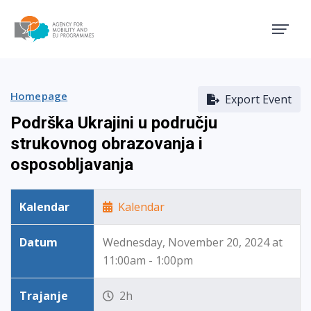
Agency for Mobility and EU
Homepage
Export Event
Podrška Ukrajini u području
strukovnog obrazovanja i
osposobljavanja
Kalendar
Kalendar
Datum
Wednesday, November 20, 2024 at
11:00am - 1:00pm
Trajanje
2h