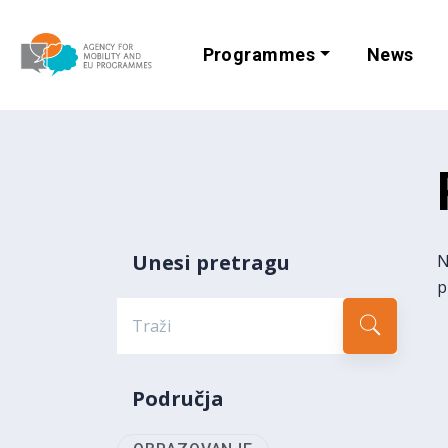
Programmes
News
Agency for Mobi
Unesi pretragu
N
p
Područja