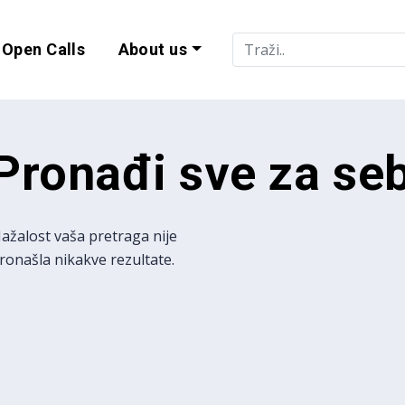
Open Calls
About us
lity and EU Progr
Pronađi sve za se
ažalost vaša pretraga nije
ronašla nikakve rezultate.