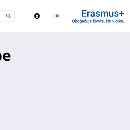
HR
amme
be