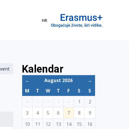
HR
ogramme
Kalendar
vent
←
August 2026
→
M
T
W
T
F
S
S
·
·
·
·
·
1
2
3
4
5
6
7
8
9
10
11
12
13
14
15
16