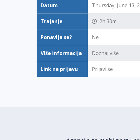
Datum
Thursday, June 13, 
Trajanje
2h 30m
Ponavlja se?
Ne
Više informacija
Doznaj više
Link na prijavu
Prijavi se