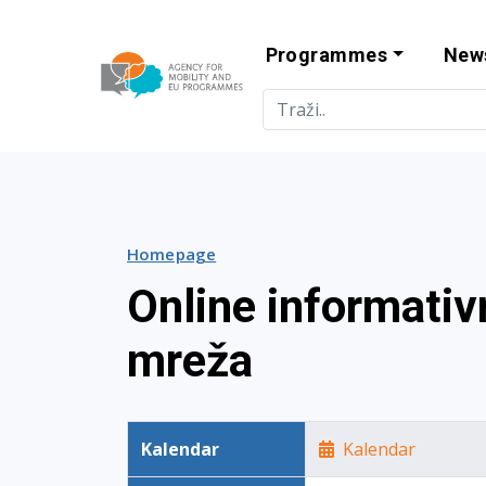
Programmes
New
Agency for Mo
Homepage
Online informati
mreža
Kalendar
Kalendar