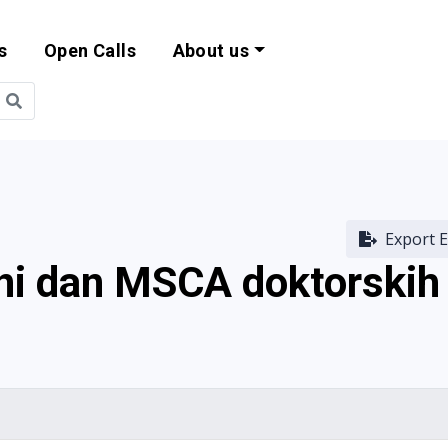
s
Open Calls
About us
bility and EU Pr
Export E
vni dan MSCA doktorskih