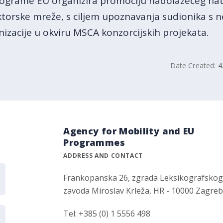
rograme EU organizira promociju nadolazećeg nat
torske mreže, s ciljem upoznavanja sudionika s n
zacije u okviru MSCA konzorcijskih projekata.
Date Created:
4
Agency for Mobility and EU
Programmes
ADDRESS AND CONTACT
Frankopanska 26, zgrada Leksikografsko
zavoda Miroslav Krleža, HR - 10000 Zagre
Tel: +385 (0) 1 5556 498