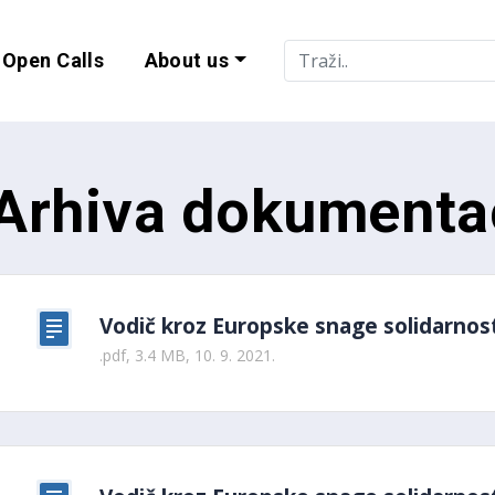
Open Calls
About us
lity and EU Progr
Arhiva dokumenta
Vodič kroz Europske snage solidarnosti
.pdf, 3.4 MB, 10. 9. 2021.