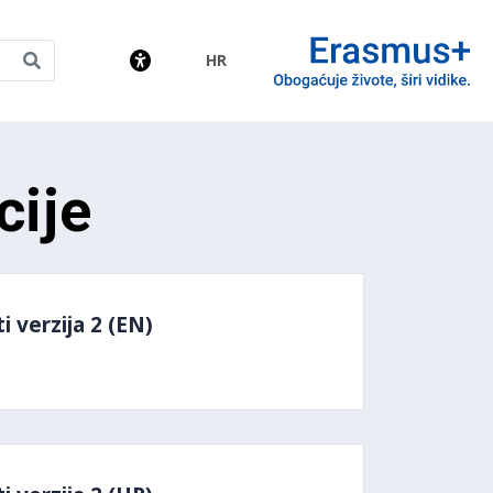
HR
amme
cije
 verzija 2 (EN)