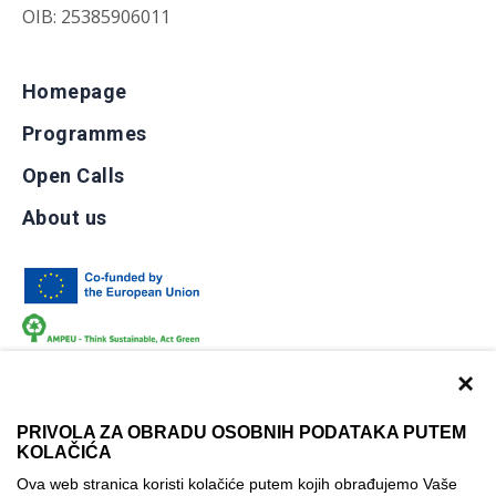
OIB: 25385906011
Homepage
Programmes
Open Calls
About us
×
PRIVOLA ZA OBRADU OSOBNIH PODATAKA PUTEM
KOLAČIĆA
Terms of use
Contact
Accessibility info
Ova web stranica koristi kolačiće putem kojih obrađujemo Vaše