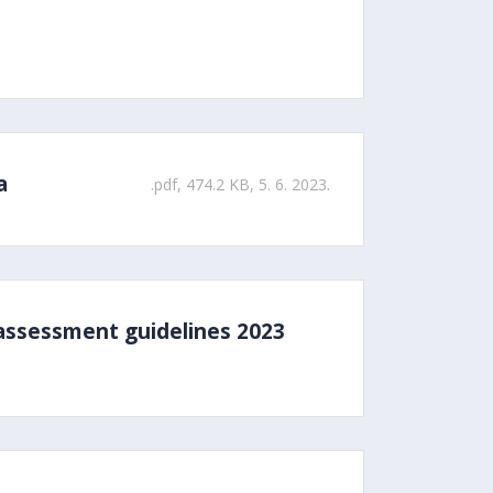
a
.pdf, 474.2 KB, 5. 6. 2023.
 assessment guidelines 2023