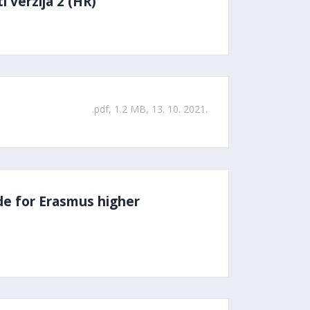
 verzija 2 (HR)
.pdf, 1.2 MB, 13. 10. 2021.
de for Erasmus higher