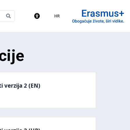
HR
amme
cije
 verzija 2 (EN)