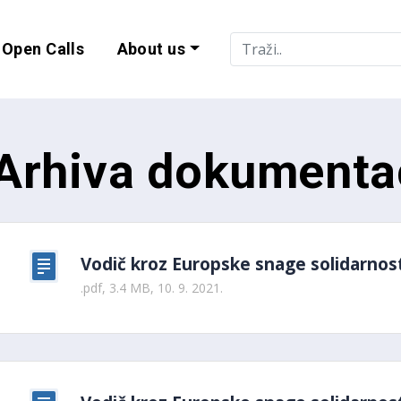
Open Calls
About us
lity and EU Progr
Arhiva dokumenta
Vodič kroz Europske snage solidarnosti
.pdf, 3.4 MB, 10. 9. 2021.