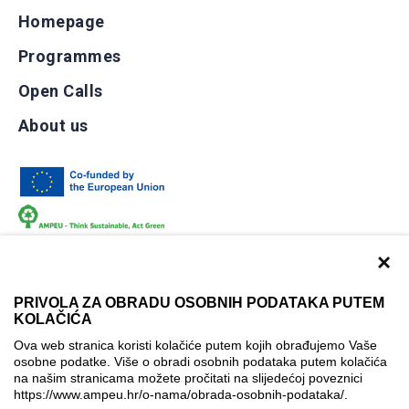
Homepage
Programmes
Open Calls
About us
×
PRIVOLA ZA OBRADU OSOBNIH PODATAKA PUTEM
KOLAČIĆA
Terms of use
Contact
Accessibility info
Ova web stranica koristi kolačiće putem kojih obrađujemo Vaše
osobne podatke. Više o obradi osobnih podataka putem kolačića
Cookie policy
Cookie settings
na našim stranicama možete pročitati na slijedećoj poveznici
https://www.ampeu.hr/o-nama/obrada-osobnih-podataka/
.
© AMPEU, 2026.