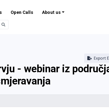
s
Open Calls
About us
bility and EU Pr
Export E
vju - webinar iz područj
smjeravanja