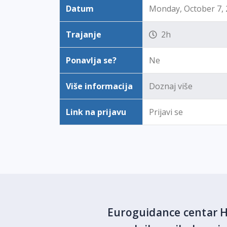
Datum
Monday, October 7, 
Trajanje
2h
Ponavlja se?
Ne
Više informacija
Doznaj više
Link na prijavu
Prijavi se
Euroguidance centar Hr