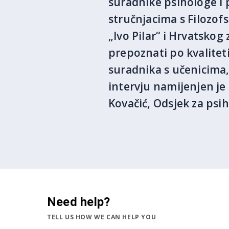
suradnike psihologe i 
stručnjacima s Filozof
„Ivo Pilar“ i Hrvatsko
prepoznati po kvalitet
suradnika s učenicima,
intervju namijenjen je
Kovačić, Odsjek za psih
Need help?
TELL US HOW WE CAN HELP YOU