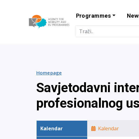
Programmes
New
Agency for Mo
Homepage
Savjetodavni inter
profesionalnog u
Kalendar
Kalendar