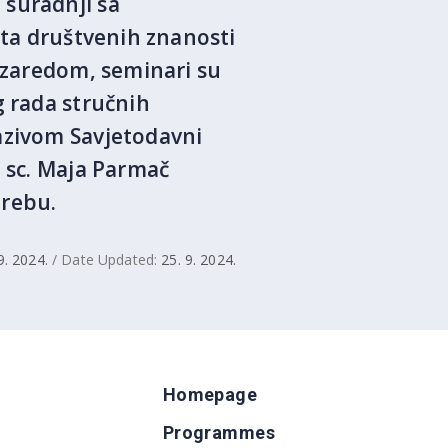
 suradnji sa
uta društvenih znanosti
u zaredom, seminari su
g rada stručnih
azivom Savjetodavni
. sc. Maja Parmač
grebu.
9. 2024.
/ Date Updated:
25. 9. 2024.
Homepage
Programmes