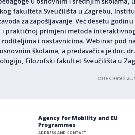
pedagoge u osnovnim i srednjim školama, u
skog fakulteta Sveučilišta u Zagrebu, Instit
g zavoda za zapošljavanje. Već desetu godin
i i praktičnoj primjeni metoda interaktivno
 roditeljima i nastavnicima. Webinar pod n
 osnovnim školama, a predavačica je doc. dr
ologiju, Filozofski fakultet Sveučilišta u Za
Date Created:
25. 
Agency for Mobility and EU
Programmes
ADDRESS AND CONTACT