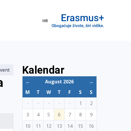
HR
ogramme
Kalendar
vent
a
←
August 2026
→
M
T
W
T
F
S
S
·
·
·
·
·
1
2
3
4
5
6
7
8
9
10
11
12
13
14
15
16