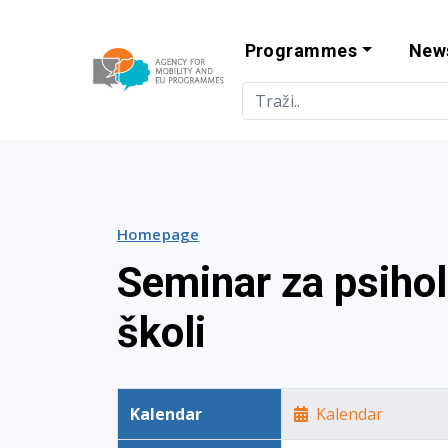
Programmes
New
Agency for Mo
Homepage
Seminar za psiho
školi
Kalendar
Kalendar