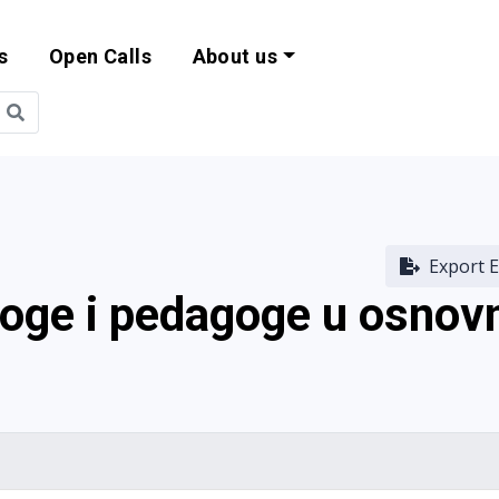
s
Open Calls
About us
bility and EU Pr
Export E
loge i pedagoge u osnov