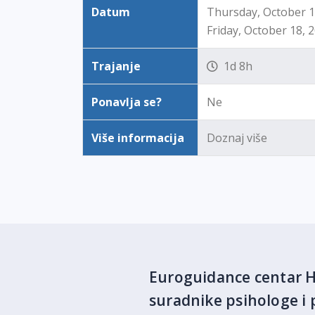
Datum
Thursday, October 1
Friday, October 18, 
Trajanje
1d 8h
Ponavlja se?
Ne
Više informacija
Doznaj više
Euroguidance centar Hr
suradnike psihologe i 