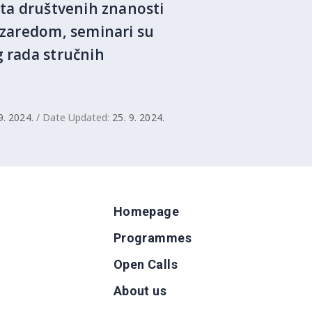
uta društvenih znanosti
u zaredom, seminari su
g rada stručnih
9. 2024.
/ Date Updated:
25. 9. 2024.
Homepage
Programmes
Open Calls
g
About us
b