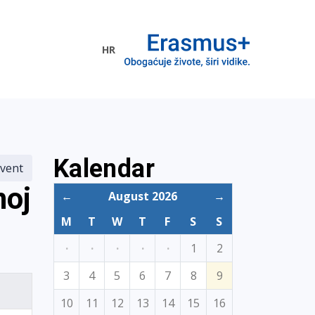
HR
ogramme
Kalendar
vent
noj
←
August 2026
→
M
T
W
T
F
S
S
·
·
·
·
·
1
2
3
4
5
6
7
8
9
10
11
12
13
14
15
16