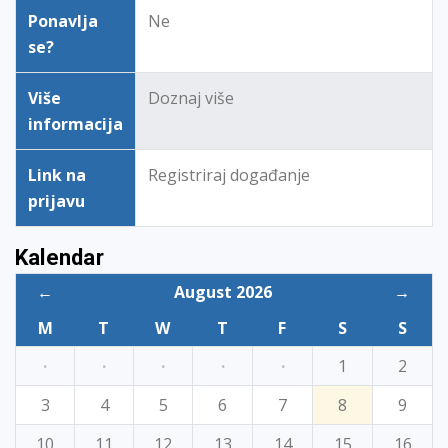
Ponavlja
Ne
se?
Više
Doznaj više
informacija
Link na
Registriraj događanje
prijavu
Kalendar
←
August 2026
→
M
T
W
T
F
S
S
·
·
·
·
·
1
2
3
4
5
6
7
8
9
10
11
12
13
14
15
16