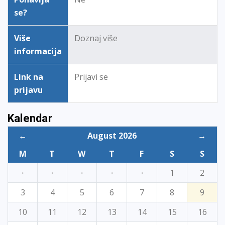
se?
Više
Doznaj više
informacija
Link na
Prijavi se
prijavu
Kalendar
←
August 2026
→
M
T
W
T
F
S
S
·
·
·
·
·
1
2
3
4
5
6
7
8
9
10
11
12
13
14
15
16