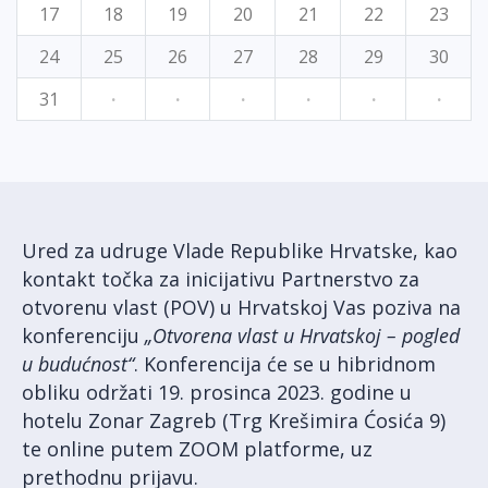
17
18
19
20
21
22
23
24
25
26
27
28
29
30
31
·
·
·
·
·
·
Ured za udruge Vlade Republike Hrvatske, kao
kontakt točka za inicijativu Partnerstvo za
otvorenu vlast (POV) u Hrvatskoj Vas poziva na
konferenciju
„Otvorena vlast u Hrvatskoj – pogled
u budućnost“
. Konferencija će se u hibridnom
obliku održati 19. prosinca 2023. godine u
hotelu Zonar Zagreb (Trg Krešimira Ćosića 9)
te online putem ZOOM platforme, uz
prethodnu prijavu.