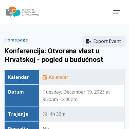
Agency for Mobility and EU
Homepage
Export Event
Konferencija: Otvorena vlast u
Hrvatskoj - pogled u budućnost
Kalendar
Kalendar
Datum
Tuesday, December 19, 2023 at
9:30am - 2:00pm
Trajanje
4h 30m
Ponavlja
Ne