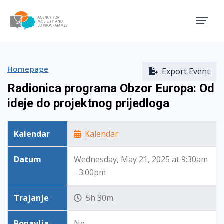
Agency for Mobility and EU
Homepage
Export Event
Radionica programa Obzor Europa: Od
ideje do projektnog prijedloga
Kalendar
Kalendar
Datum
Wednesday, May 21, 2025 at 9:30am
- 3:00pm
Trajanje
5h 30m
Ponavlja
Ne