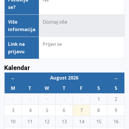
se?
Više
Doznaj više
informacija
Link na
Prijavi se
prijavu
Kalendar
←
August 2026
→
M
T
W
T
F
S
S
·
·
·
·
·
1
2
3
4
5
6
7
8
9
10
11
12
13
14
15
16