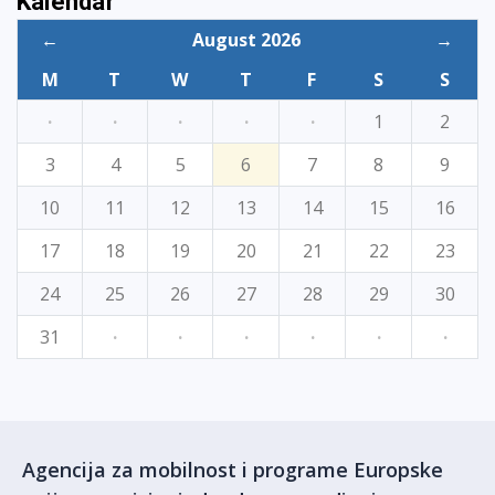
Kalendar
←
August 2026
→
M
T
W
T
F
S
S
·
·
·
·
·
1
2
3
4
5
6
7
8
9
10
11
12
13
14
15
16
17
18
19
20
21
22
23
24
25
26
27
28
29
30
31
·
·
·
·
·
·
Agencija za mobilnost i programe Europske