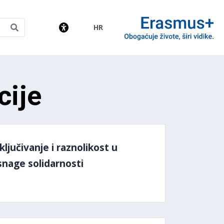
HR
amme
cije
ljučivanje i raznolikost u
nage solidarnosti