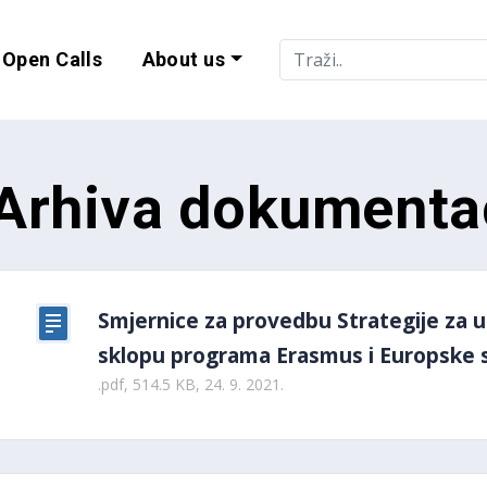
Open Calls
About us
lity and EU Progr
Arhiva dokumenta
Smjernice za provedbu Strategije za uk
sklopu programa Erasmus i Europske s
.pdf, 514.5 KB, 24. 9. 2021.