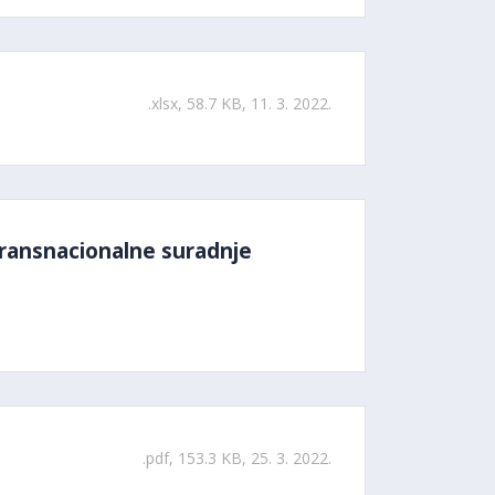
.xlsx, 58.7 KB, 11. 3. 2022.
transnacionalne suradnje
.pdf, 153.3 KB, 25. 3. 2022.