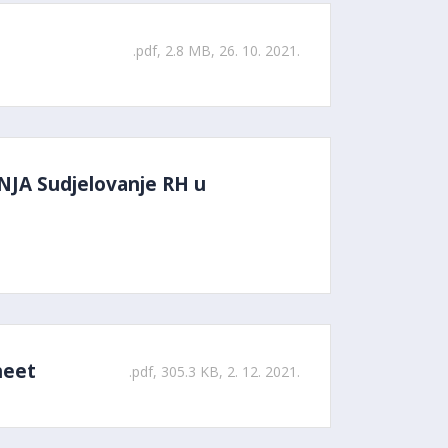
.pdf, 2.8 MB, 26. 10. 2021.
A Sudjelovanje RH u
heet
.pdf, 305.3 KB, 2. 12. 2021.