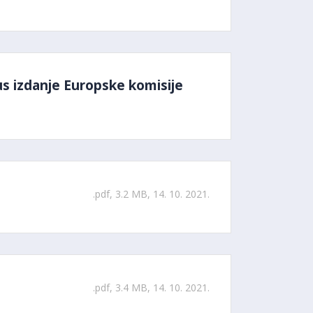
s izdanje Europske komisije
.pdf, 3.2 MB, 14. 10. 2021.
.pdf, 3.4 MB, 14. 10. 2021.