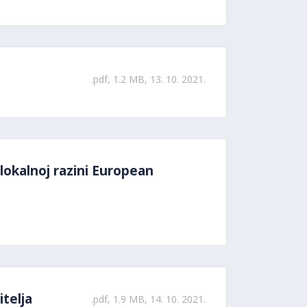
.pdf, 1.2 MB, 13. 10. 2021.
lokalnoj razini European
telja
.pdf, 1.9 MB, 14. 10. 2021.