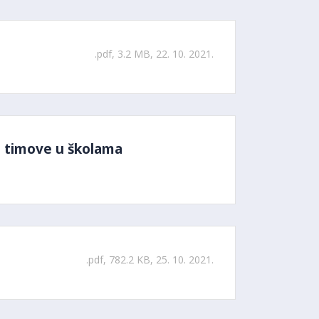
.pdf, 3.2 MB, 22. 10. 2021.
ne timove u školama
.pdf, 782.2 KB, 25. 10. 2021.