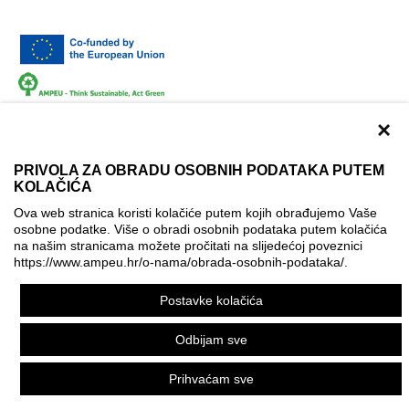
×
PRIVOLA ZA OBRADU OSOBNIH PODATAKA PUTEM
KOLAČIĆA
Terms of use
Contact
Accessibility info
Ova web stranica koristi kolačiće putem kojih obrađujemo Vaše
osobne podatke. Više o obradi osobnih podataka putem kolačića
Cookie policy
Cookie settings
na našim stranicama možete pročitati na slijedećoj poveznici
https://www.ampeu.hr/o-nama/obrada-osobnih-podataka/
.
© AMPEU, 2026.
Postavke kolačića
This website has been produced with the financial assistance
of the European Commission. It reflects the views only of the
Odbijam sve
author, and the Commission cannot be held responsible for
any use which may be made of the information contained
Prihvaćam sve
therein.