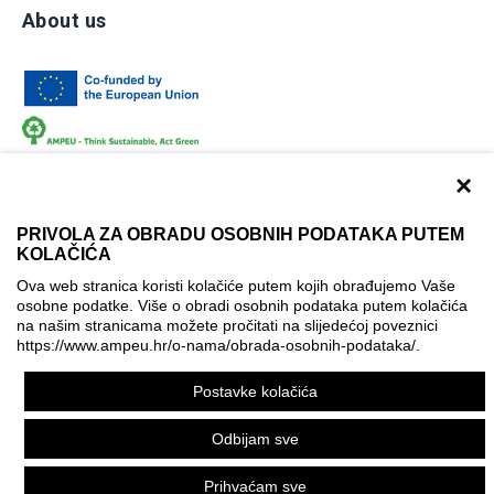
About us
×
PRIVOLA ZA OBRADU OSOBNIH PODATAKA PUTEM
KOLAČIĆA
Terms of use
Contact
Accessibility info
Ova web stranica koristi kolačiće putem kojih obrađujemo Vaše
osobne podatke. Više o obradi osobnih podataka putem kolačića
Cookie policy
Cookie settings
na našim stranicama možete pročitati na slijedećoj poveznici
https://www.ampeu.hr/o-nama/obrada-osobnih-podataka/
.
© AMPEU, 2026.
Postavke kolačića
This website has been produced with the financial assistance
of the European Commission. It reflects the views only of the
Odbijam sve
author, and the Commission cannot be held responsible for
any use which may be made of the information contained
Prihvaćam sve
therein.