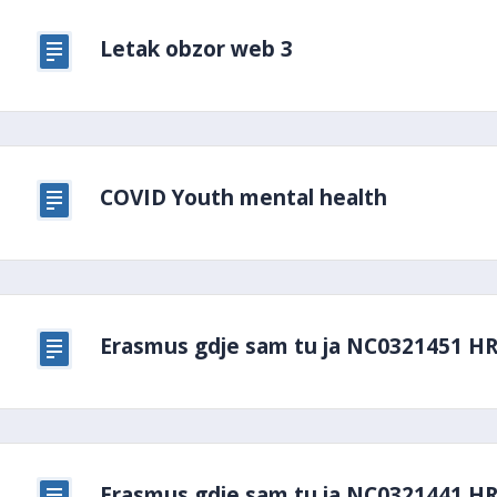
Letak obzor web 3
COVID Youth mental health
Erasmus gdje sam tu ja NC0321451 H
Erasmus gdje sam tu ja NC0321441 H