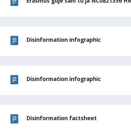
Erasmus gdje sam tu ja NC0821356 H
Disinformation infographic
Disinformation infographic
Disinformation factsheet