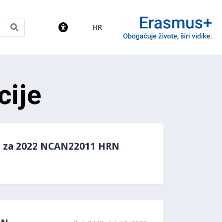
HR
amme
cije
ja za 2022 NCAN22011 HRN