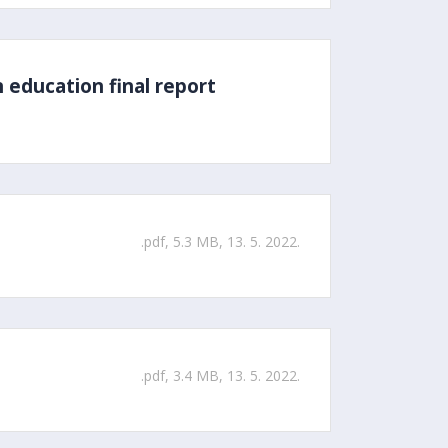
 education final report
.pdf, 5.3 MB, 13. 5. 2022.
.pdf, 3.4 MB, 13. 5. 2022.