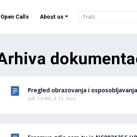
Open Calls
About us
lity and EU Progr
Arhiva dokumenta
Pregled obrazovanja i osposobljavan
.pdf, 1.0 MB, 8. 12. 2022.