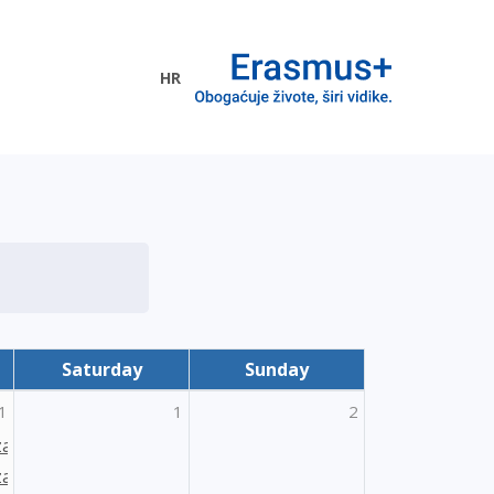
HR
ogramme
Saturday
Sunday
1
1
2
za sudjelovanje na TCA seminaru “Embracing Diversity: Inclus
 za sudjelovanje na TCA seminaru u Nizozemskoj za područj