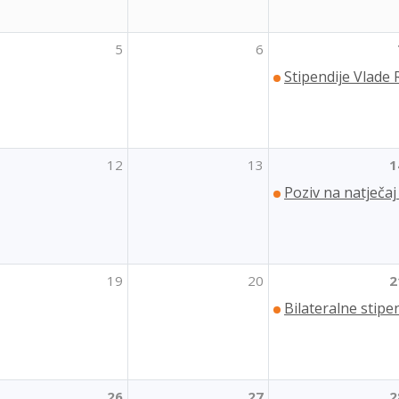
5
6
Stipendije Vlade
12
13
1
Poziv na natječaj
19
20
2
Bilateralne stipe
26
27
2