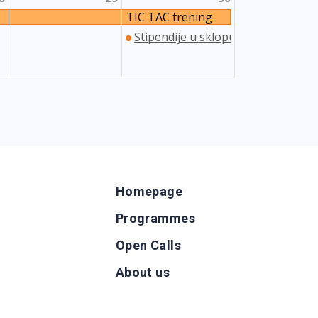
TIC TAC trening
mladih
Stipendije u sklopu Nacionalnoga
Homepage
Programmes
Open Calls
g
About us
b