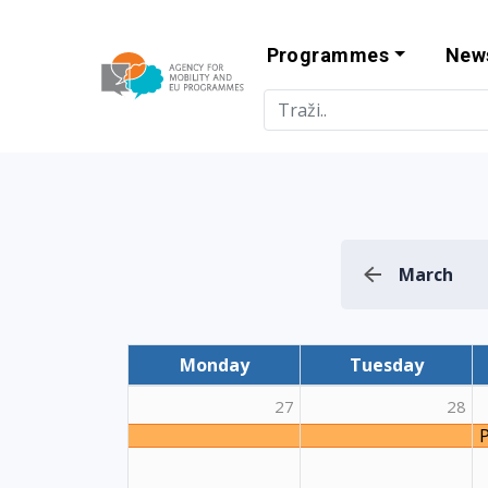
Programmes
New
Agency for Mo
March
Monday
Tuesday
27
28
P