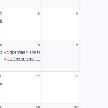
7
8
9
 Republike Poljske u akademskoj godini 2023./2024.
4
15
16
 za organizacije civilnog društva
Stipendije Vlade Francuske Republike za studij i stručn
Jezične stipendije Vlade Francuske Republike u 2023. go
1
22
23
ndije Republike Bugarske za ljetne seminare bugarskoga jezik
8
29
30