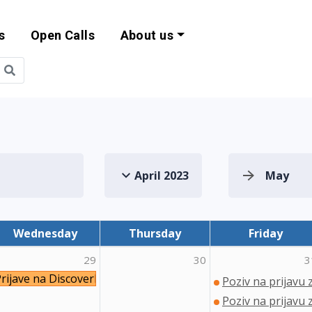
s
Open Calls
About us
bility and EU Pr
April 2023
May
Wednesday
Thursday
Friday
29
30
3
rijave na DiscoverEU natječaj
Poziv na prijavu 
Poziv na prijavu