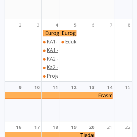
2
3
4
5
6
7
8
Euroguidance seminar za psihologe i pe
Euroguidance seminar za psiholo
KA1- Mobilnost pojedinaca u području 
Edukacija „Kako razvijati E+ pro
KA1 - Aktivnosti uključivanja u okviru i
KA2 - Suradnička partnerstva u području
Ka2 - Mala partnerstva u području odgo
Projekti solidarnosti
9
10
11
12
13
14
15
Erasmus Days
16
17
18
19
20
21
22
Tjedan online radionica