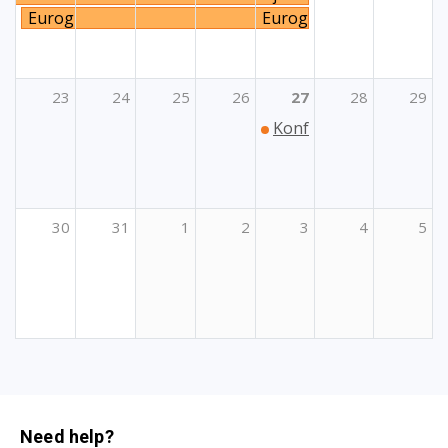
Euroguidance: Tjedan online radionica iz područja pro
Euroguidance: Tjedan on
23
24
25
26
27
28
29
Konferencija projekta E
30
31
1
2
3
4
5
Need help?