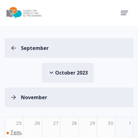
Agency for Mobility and EU
September
October 2023
November
25
26
27
28
29
30
1
Tematski sastanak korisnika programa Erasmus+ i Eur