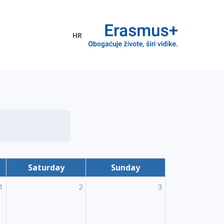
HR
ogramme
Saturday
Sunday
1
2
3