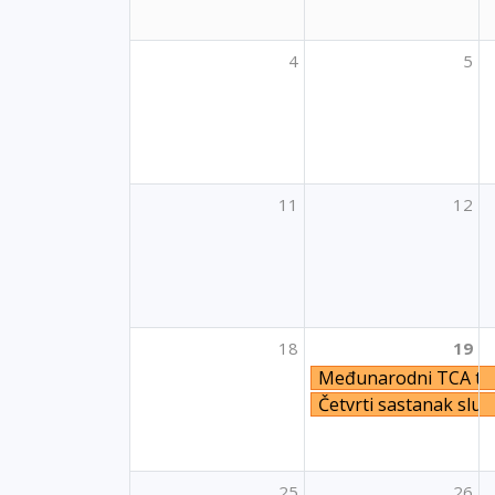
4
5
11
12
18
19
Međunarodni TCA tre
Četvrti sastanak služ
25
26