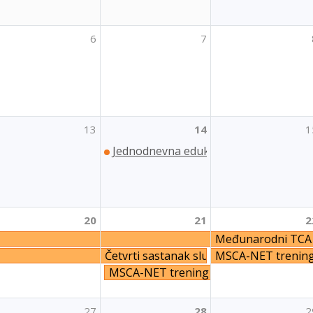
6
7
13
14
1
Jednodnevna edukacija „Kako razvijati 
20
21
2
ning "Do IT in Youth Work"
Međunarodni TCA t
benika za uključivanje i raznolikost
Četvrti sastanak službenika za uključiva
MSCA-NET trenin
MSCA-NET trening
27
28
2