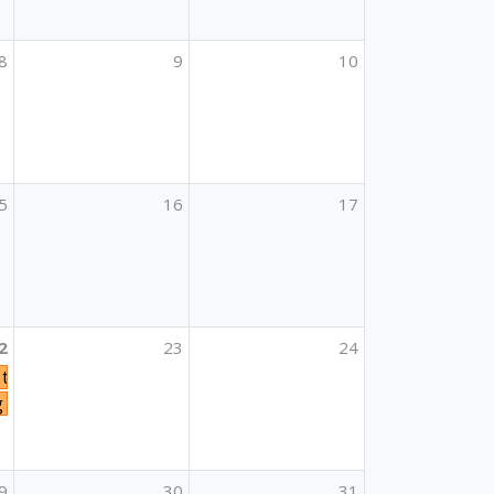
8
9
10
5
16
17
Erasmus+ projekte uključivanja i raznolikosti”
2
23
24
rening "Do IT in Youth Work"
nje i raznolikost
g
9
30
31