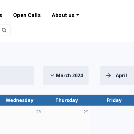
s
Open Calls
About us
bility and EU Pr
March 2024
April
Wednesday
Thursday
Friday
28
29