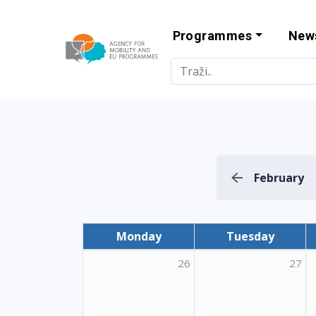
Programmes
New
Agency for Mo
February
Monday
Tuesday
26
27